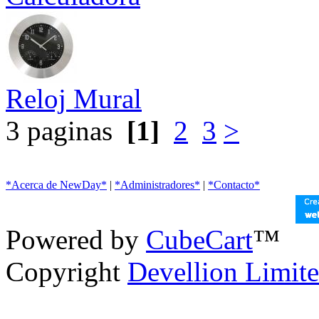
Reloj Mural
3 paginas
[1]
2
3
>
*Acerca de NewDay*
|
*Administradores*
|
*Contacto*
Powered by
CubeCart
™
Copyright
Devellion Limit