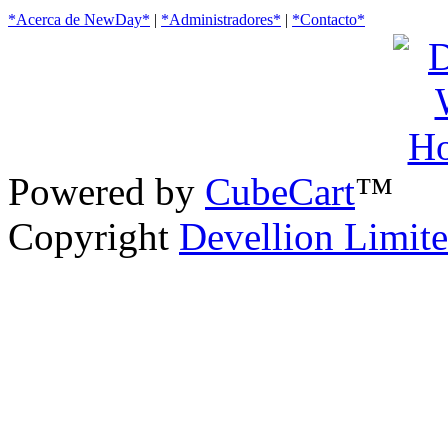
*Acerca de NewDay*
|
*Administradores*
|
*Contacto*
Powered by
CubeCart
™
Copyright
Devellion Limit