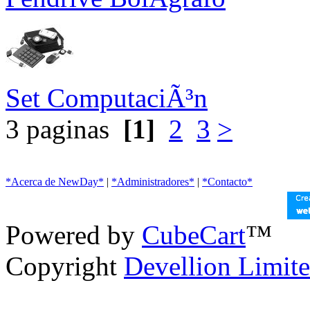
Set ComputaciÃ³n
3 paginas
[1]
2
3
>
*Acerca de NewDay*
|
*Administradores*
|
*Contacto*
Powered by
CubeCart
™
Copyright
Devellion Limit