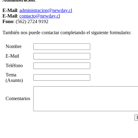
E-Mail
:
administracion@newday.cl
E-Mail
:
contacto@newday.cl
Fono
: (562) 2724 9192
También nos puede contactar completando el siguiente formulario:
Nombre
E-Mail
Teléfono
Tema
(Asunto)
Comentarios