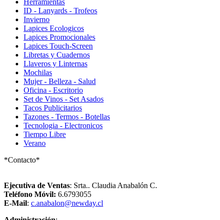
Herramientas
ID - Lanyards - Trofeos
Invierno
Lapices Ecologicos
Lapices Promocionales
Lapices Touch-Screen
Libretas y Cuadernos
Llaveros y Linternas
Mochilas
Mujer - Belleza - Salud
Oficina - Escritorio
Set de Vinos - Set Asados
Tacos Publicitarios
Tazones - Termos - Botellas
Tecnologia - Electronicos
Tiempo Libre
Verano
*Contacto*
Ejecutiva de Ventas
: Srta.. Claudia Anabalón C.
Teléfono Móvil:
6.6793055
E-Mail
:
c.anabalon@newday.cl
Administración
: