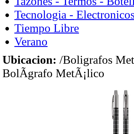
Tazones - Termos - Botel
Tecnologia - Electronico
Tiempo Libre
Verano
Ubicacion:
/Boligrafos Met
BolÃ­grafo MetÃ¡lico