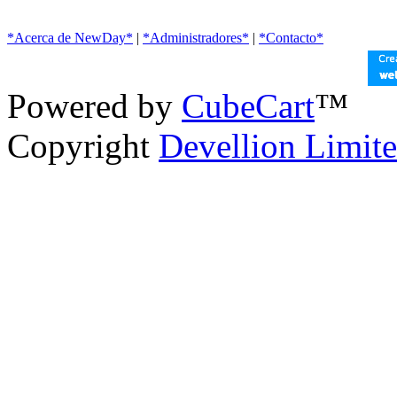
*Acerca de NewDay*
|
*Administradores*
|
*Contacto*
Powered by
CubeCart
™
Copyright
Devellion Limit