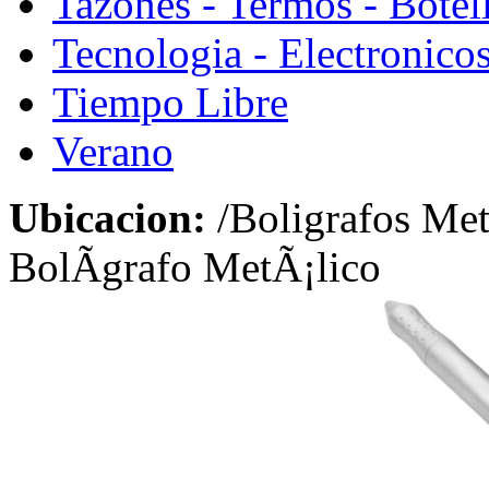
Tazones - Termos - Botel
Tecnologia - Electronico
Tiempo Libre
Verano
Ubicacion:
/Boligrafos Met
BolÃ­grafo MetÃ¡lico