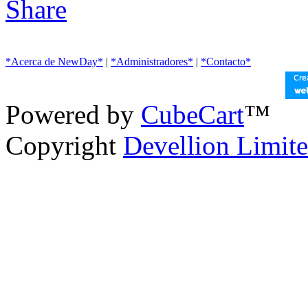
*Acerca de NewDay*
|
*Administradores*
|
*Contacto*
Powered by
CubeCart
™
Copyright
Devellion Limit