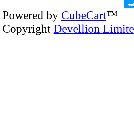
Powered by
CubeCart
™
Copyright
Devellion Limit