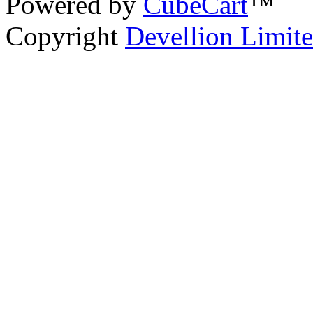
Powered by
CubeCart
™
Copyright
Devellion Limit