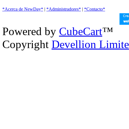
*Acerca de NewDay*
|
*Administradores*
|
*Contacto*
Powered by
CubeCart
™
Copyright
Devellion Limit