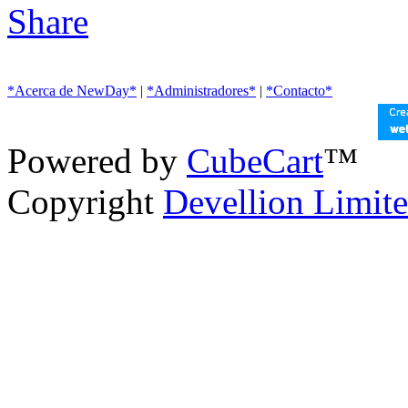
*Acerca de NewDay*
|
*Administradores*
|
*Contacto*
Powered by
CubeCart
™
Copyright
Devellion Limit