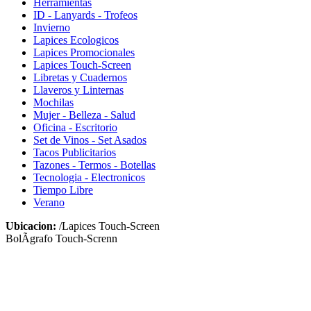
Herramientas
ID - Lanyards - Trofeos
Invierno
Lapices Ecologicos
Lapices Promocionales
Lapices Touch-Screen
Libretas y Cuadernos
Llaveros y Linternas
Mochilas
Mujer - Belleza - Salud
Oficina - Escritorio
Set de Vinos - Set Asados
Tacos Publicitarios
Tazones - Termos - Botellas
Tecnologia - Electronicos
Tiempo Libre
Verano
Ubicacion:
/Lapices Touch-Screen
BolÃ­grafo Touch-Screnn