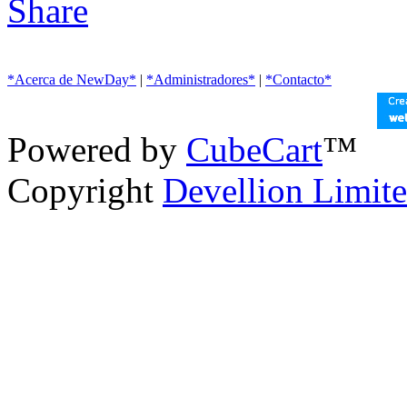
*Acerca de NewDay*
|
*Administradores*
|
*Contacto*
Powered by
CubeCart
™
Copyright
Devellion Limit