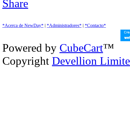
*Acerca de NewDay*
|
*Administradores*
|
*Contacto*
Powered by
CubeCart
™
Copyright
Devellion Limit