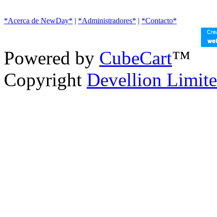
*Acerca de NewDay*
|
*Administradores*
|
*Contacto*
Powered by
CubeCart
™
Copyright
Devellion Limit