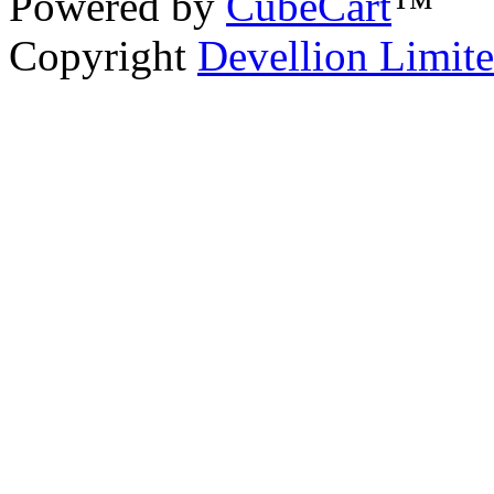
Powered by
CubeCart
™
Copyright
Devellion Limit