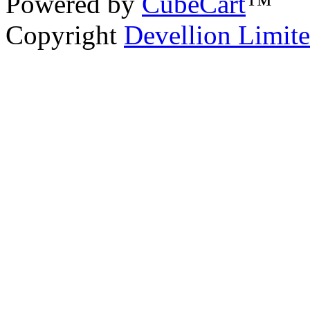
Powered by
CubeCart
™
Copyright
Devellion Limit