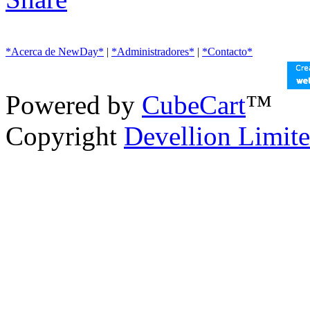
*Acerca de NewDay*
|
*Administradores*
|
*Contacto*
Powered by
CubeCart
™
Copyright
Devellion Limit