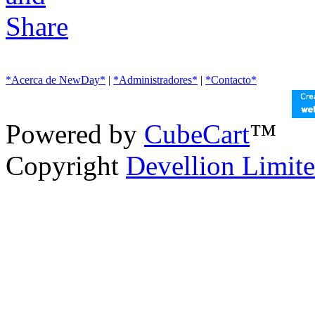
*Acerca de NewDay*
|
*Administradores*
|
*Contacto*
Powered by
CubeCart
™
Copyright
Devellion Limit