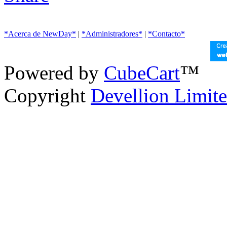
*Acerca de NewDay*
|
*Administradores*
|
*Contacto*
Powered by
CubeCart
™
Copyright
Devellion Limit