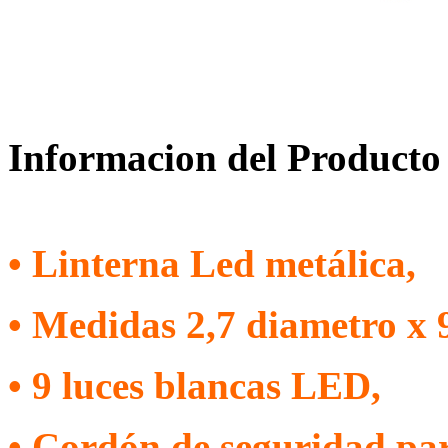
Informacion del Producto
•
Linterna Led metálica,
•
M
edidas 2,7 diametro x 
•
9 luces blancas LED,
•
Cordón de seguridad pa