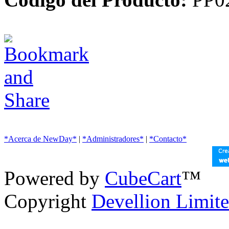
*Acerca de NewDay*
|
*Administradores*
|
*Contacto*
Powered by
CubeCart
™
Copyright
Devellion Limit