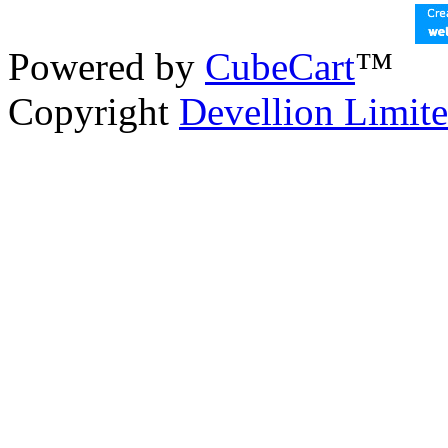
Powered by
CubeCart
™
Copyright
Devellion Limit