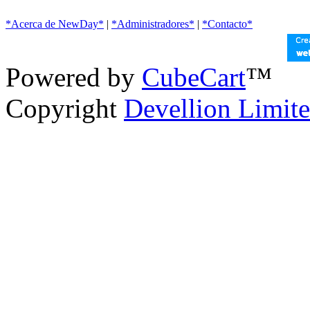
*Acerca de NewDay*
|
*Administradores*
|
*Contacto*
Powered by
CubeCart
™
Copyright
Devellion Limit