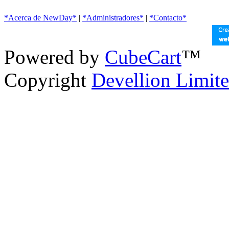
*Acerca de NewDay*
|
*Administradores*
|
*Contacto*
Powered by
CubeCart
™
Copyright
Devellion Limit