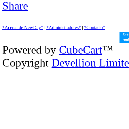
*Acerca de NewDay*
|
*Administradores*
|
*Contacto*
Powered by
CubeCart
™
Copyright
Devellion Limit