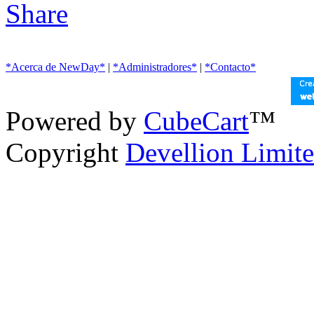
*Acerca de NewDay*
|
*Administradores*
|
*Contacto*
Powered by
CubeCart
™
Copyright
Devellion Limit