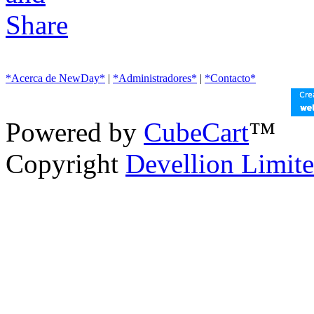
*Acerca de NewDay*
|
*Administradores*
|
*Contacto*
Powered by
CubeCart
™
Copyright
Devellion Limit