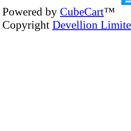
Powered by
CubeCart
™
Copyright
Devellion Limit