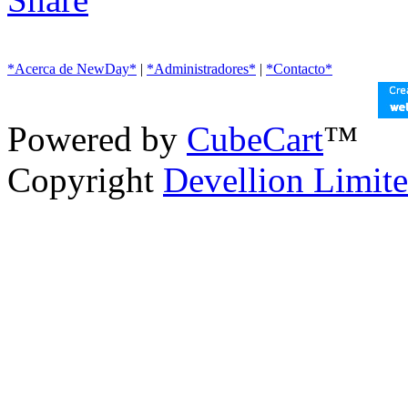
*Acerca de NewDay*
|
*Administradores*
|
*Contacto*
Powered by
CubeCart
™
Copyright
Devellion Limit