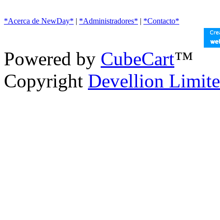
*Acerca de NewDay*
|
*Administradores*
|
*Contacto*
Powered by
CubeCart
™
Copyright
Devellion Limit