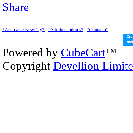
*Acerca de NewDay*
|
*Administradores*
|
*Contacto*
Powered by
CubeCart
™
Copyright
Devellion Limit