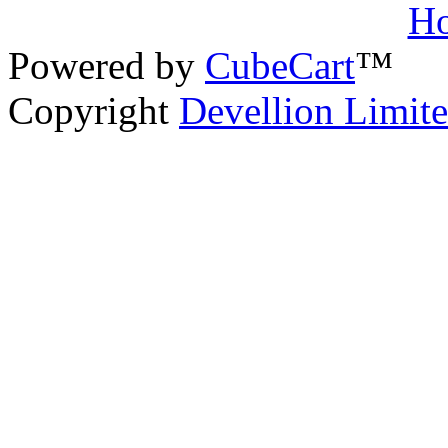
Powered by
CubeCart
™
Copyright
Devellion Limit