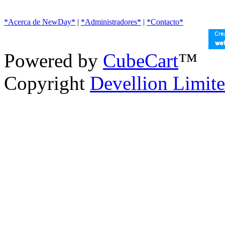
*Acerca de NewDay*
|
*Administradores*
|
*Contacto*
Powered by
CubeCart
™
Copyright
Devellion Limit