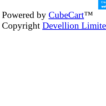
Powered by
CubeCart
™
Copyright
Devellion Limit