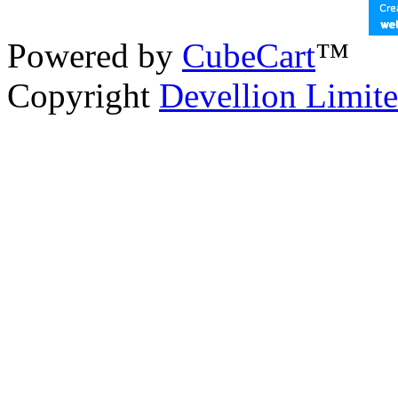
Powered by
CubeCart
™
Copyright
Devellion Limit