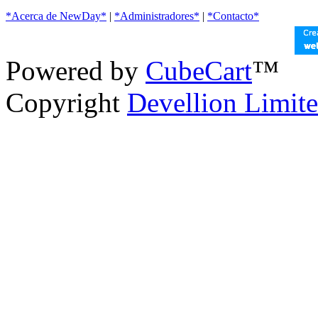
*Acerca de NewDay*
|
*Administradores*
|
*Contacto*
Powered by
CubeCart
™
Copyright
Devellion Limit