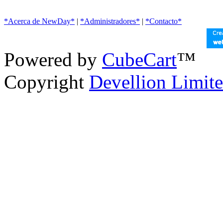
*Acerca de NewDay*
|
*Administradores*
|
*Contacto*
Powered by
CubeCart
™
Copyright
Devellion Limit