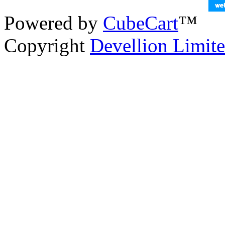
Powered by
CubeCart
™
Copyright
Devellion Limit