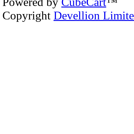
Powered by
CubeCart
™
Copyright
Devellion Limit