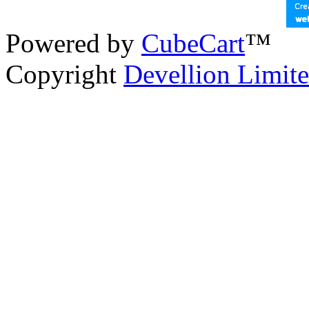
Powered by
CubeCart
™
Copyright
Devellion Limit