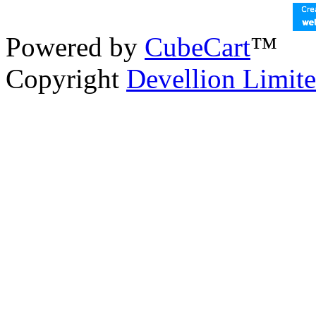
Powered by
CubeCart
™
Copyright
Devellion Limit