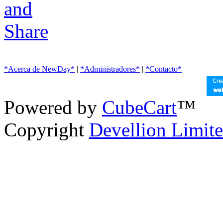
*Acerca de NewDay*
|
*Administradores*
|
*Contacto*
Powered by
CubeCart
™
Copyright
Devellion Limit