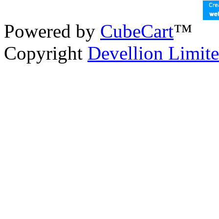
Powered by
CubeCart
™
Copyright
Devellion Limit