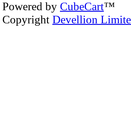
Powered by
CubeCart
™
Copyright
Devellion Limit