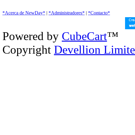
*Acerca de NewDay*
|
*Administradores*
|
*Contacto*
Powered by
CubeCart
™
Copyright
Devellion Limit