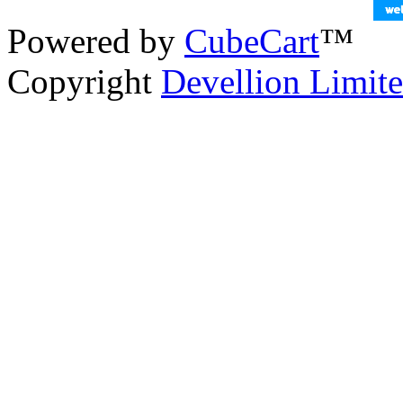
Powered by
CubeCart
™
Copyright
Devellion Limit