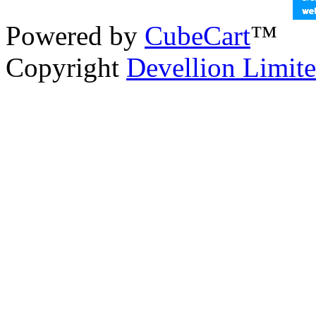
Powered by
CubeCart
™
Copyright
Devellion Limit