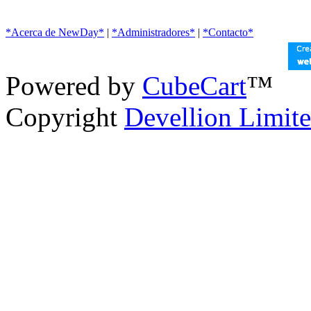
*Acerca de NewDay*
|
*Administradores*
|
*Contacto*
Powered by
CubeCart
™
Copyright
Devellion Limit