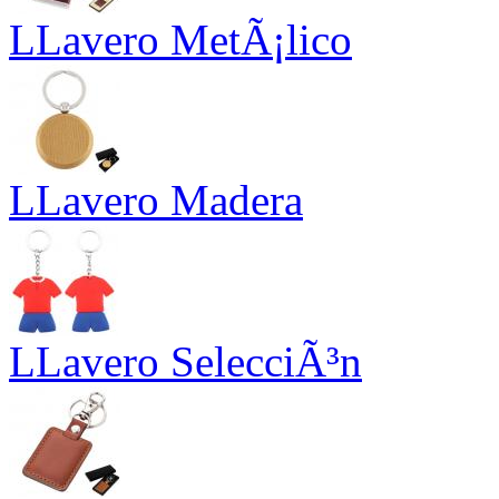
LLavero MetÃ¡lico
LLavero Madera
LLavero SelecciÃ³n