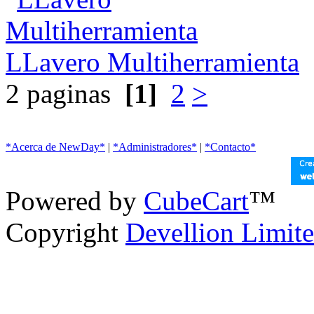
LLavero Multiherramienta
2 paginas
[1]
2
>
*Acerca de NewDay*
|
*Administradores*
|
*Contacto*
Powered by
CubeCart
™
Copyright
Devellion Limit