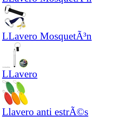
LLavero MosquetÃ³n
LLavero
Llavero anti estrÃ©s