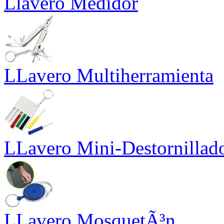
Llavero Medidor
LLavero Multiherramienta
LLavero Mini-Destornillad
LLavero MosquetÃ³n